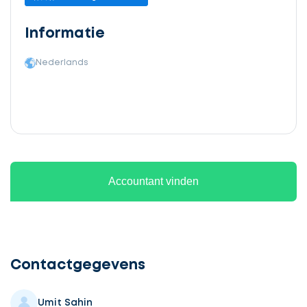
Informatie
Nederlands
Accountant vinden
Ontvang
gratis
3
Contactgegevens
offertes
Umit Sahin