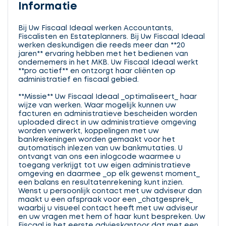
Informatie
Bij Uw Fiscaal Ideaal werken Accountants,
Fiscalisten en Estateplanners. Bij Uw Fiscaal Ideaal
werken deskundigen die reeds meer dan **20
jaren** ervaring hebben met het bedienen van
ondernemers in het MKB. Uw Fiscaal Ideaal werkt
**pro actief** en ontzorgt haar cliënten op
administratief en fiscaal gebied.
**Missie** Uw Fiscaal Ideaal _optimaliseert_ haar
wijze van werken. Waar mogelijk kunnen uw
facturen en administratieve bescheiden worden
uploaded direct in uw administratieve omgeving
worden verwerkt, koppelingen met uw
bankrekeningen worden gemaakt voor het
automatisch inlezen van uw bankmutaties. U
ontvangt van ons een inlogcode waarmee u
toegang verkrijgt tot uw eigen administratieve
omgeving en daarmee _op elk gewenst moment_
een balans en resultatenrekening kunt inzien.
Wenst u persoonlijk contact met uw adviseur dan
maakt u een afspraak voor een _chatgesprek_
waarbij u visueel contact heeft met uw adviseur
en uw vragen met hem of haar kunt bespreken. Uw
Fiscaal is het eerste advieskantoor dat met een