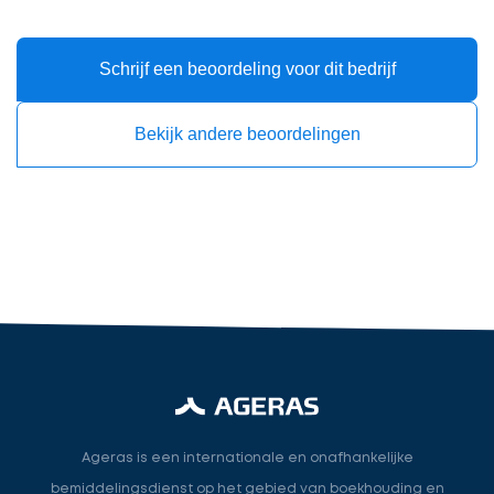
gegevens
in
cta_box.sub_headline
Schrijf een beoordeling voor dit bedrijf
Bekijk andere beoordelingen
Accountant
accountant
industry.attorney
Volgende
Ageras is een internationale en onafhankelijke
bemiddelingsdienst op het gebied van boekhouding en