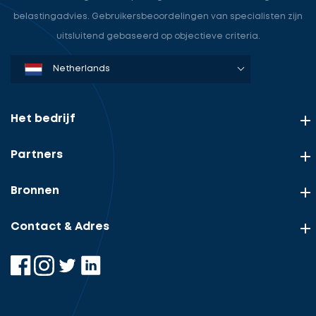
belastingadvies. Gebruikersbeoordelingen van specialisten zijn
uitsluitend gebaseerd op objectieve criteria.
Denmark
Sweden
Norway
Netherlands
Germany
USA
Het bedrijf
Partners
Bronnen
Contact & Adres