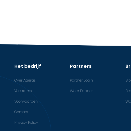
Het bedrijf
Partners
B
Over Ageras
Partner Login
Bl
Vacatures
Word Partner
Bed
Voorwaarden
Wo
Contact
Privacy Policy