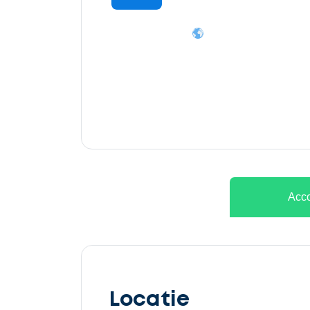
Ontvang
gratis
3
offertes
Acco
Selecteer
service
Locatie
Beschrijf