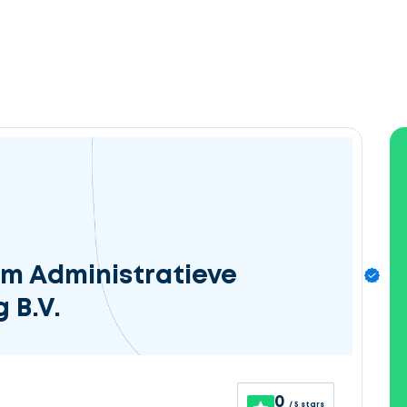
im Administratieve
 B.V.
0
/ 5 stars