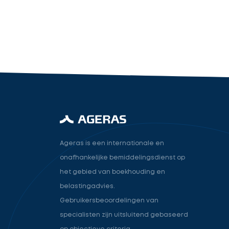
industry.attorney
Volgende
Ageras is een internationale en
onafhankelijke bemiddelingsdienst op
het gebied van boekhouding en
belastingadvies.
Gebruikersbeoordelingen van
specialisten zijn uitsluitend gebaseerd