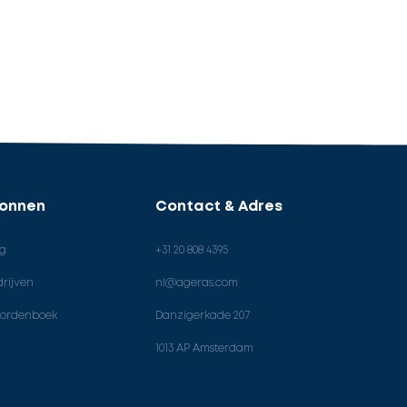
ronnen
Contact & Adres
og
+31 20 808 4395
rijven
nl@ageras.com
ordenboek
Danzigerkade 207
1013 AP Amsterdam