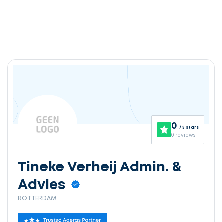
0
/ 5 stars
0 reviews
Tineke Verheij Admin. &
Advies
ROTTERDAM