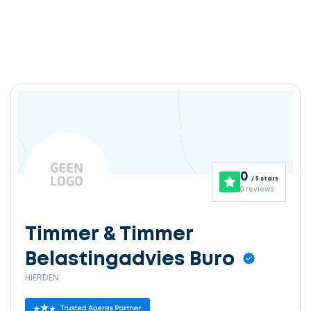
Ontvang
gratis
3
0
/ 5 stars
offertes
0 reviews
Timmer & Timmer
Belastingadvies Buro
Selecteer
HIERDEN
service