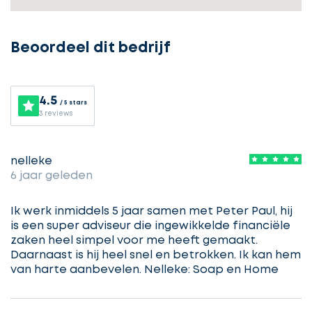
gratis
3
Beoordeel dit bedrijf
offertes
4.5
/ 5 stars
3 reviews
Selecteer
service
nelleke
6 jaar geleden
Beschrijf
Ik werk inmiddels 5 jaar samen met Peter Paul, hij
Ontvang
uw
is een super adviseur die ingewikkelde financiële
opdracht
gratis
zaken heel simpel voor me heeft gemaakt.
Daarnaast is hij heel snel en betrokken. Ik kan hem
3
van harte aanbevelen. Nelleke: Soap en Home
offertes
Vul
gegevens