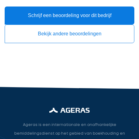
in
cta_box.sub_headline
Schrijf een beoordeling voor dit bedrijf
Bekijk andere beoordelingen
Accountant
accountant
industry.attorney
Volgende
Ageras is een internationale en onafhankelijke
bemiddelingsdienst op het gebied van boekhouding en