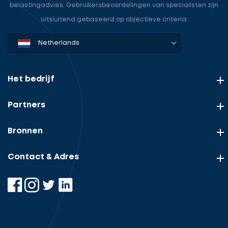
belastingadvies. Gebruikersbeoordelingen van specialisten zijn
uitsluitend gebaseerd op objectieve criteria.
Denmark
Sweden
Norway
Netherlands
Germany
USA
Het bedrijf
Partners
Bronnen
Contact & Adres