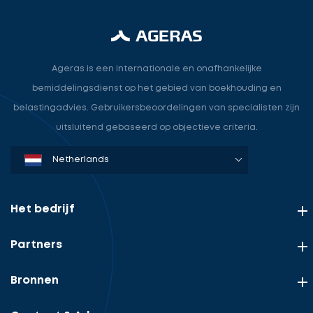
Ageras is een internationale en onafhankelijke
bemiddelingsdienst op het gebied van boekhouding en
belastingadvies. Gebruikersbeoordelingen van specialisten zijn
uitsluitend gebaseerd op objectieve criteria.
Denmark
Sweden
Norway
Netherlands
Germany
USA
Het bedrijf
Partners
Bronnen