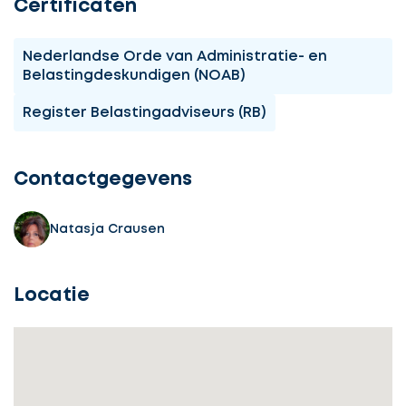
Certificaten
Nederlandse Orde van Administratie- en
Belastingdeskundigen (NOAB)
Register Belastingadviseurs (RB)
Ontvang
gratis
3
Contactgegevens
offertes
Natasja Crausen
Locatie
Selecteer
service
Beschrijf