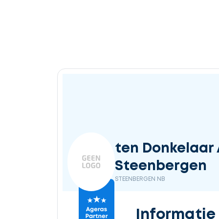
Ontvang
gratis
3
offertes
Selecteer
ten Donkelaar 
service
Steenbergen
STEENBERGEN NB
Beschrijf
Informatie
uw