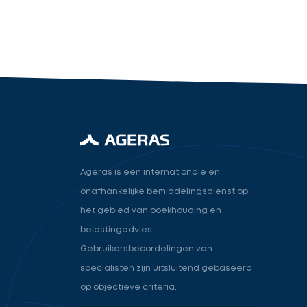
industry.attorney
Volgende
Ageras is een internationale en
onafhankelijke bemiddelingsdienst op
het gebied van boekhouding en
belastingadvies.
Gebruikersbeoordelingen van
specialisten zijn uitsluitend gebaseerd
op objectieve criteria.