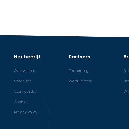
Het bedrijf
Partners
B
Over Ageras
Partner Login
Bl
Vacatures
Word Partner
Bed
Voorwaarden
Wo
Contact
Privacy Policy