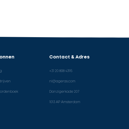
ronnen
Contact & Adres
og
+31 20 808 4395
rijven
nl@ageras.com
ordenboek
Danzigerkade 207
1013 AP Amsterdam