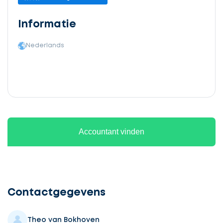
Informatie
Nederlands
Accountant vinden
Ontvang
gratis
3
Contactgegevens
offertes
Theo van Bokhoven