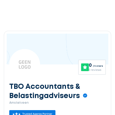
0
/ 5 stars
0 reviews
TBO Accountants &
Belastingadviseurs
Amstelveen