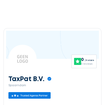
0
/ 5 stars
0 reviews
TaxPat B.V.
Spaarndam