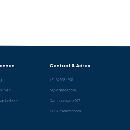
ronnen
Contact & Adres
og
+31 20 808 4395
rijven
nl@ageras.com
ordenboek
Danzigerkade 207
1013 AP Amsterdam