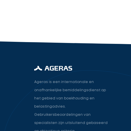
industry.attorney
Volgende
Ageras is een internationale en
onafhankelijke bemiddelingsdienst op
het gebied van boekhouding en
belastingadvies.
Gebruikersbeoordelingen van
specialisten zijn uitsluitend gebaseerd