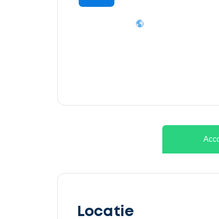
Ontvang
gratis
3
offertes
Acco
Selecteer
service
Locatie
Beschrijf