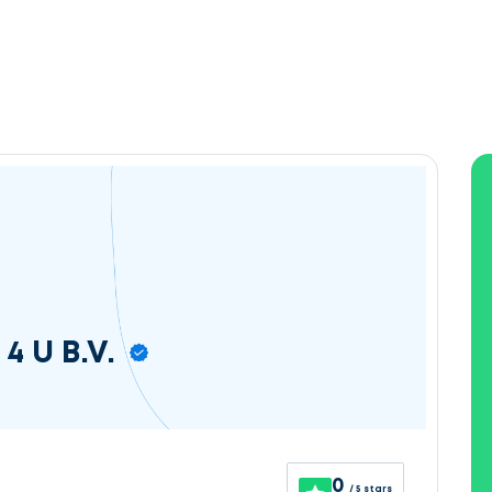
4 U B.V.
0
/ 5 stars