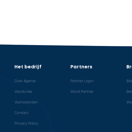
Het bedrijf
Partners
B
Over Ageras
Partner Login
Bl
Vacatures
Word Partner
Bed
Voorwaarden
Wo
Contact
Privacy Policy