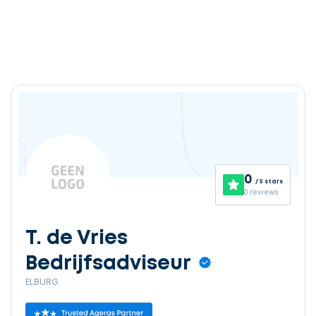
Ontvang
gratis
3
0
/ 5 stars
offertes
0 reviews
T. de Vries
Bedrijfsadviseur
Selecteer
ELBURG
service