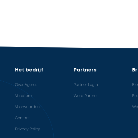
Het bedrijf
Partners
B
Over Ageras
Partner Login
Bl
Vacatures
Word Partner
Bed
Voorwaarden
Wo
Contact
Privacy Policy