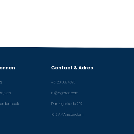
ronnen
Contact & Adres
og
+31 20 808 4395
rijven
nl@ageras.com
ordenboek
Danzigerkade 207
1013 AP Amsterdam