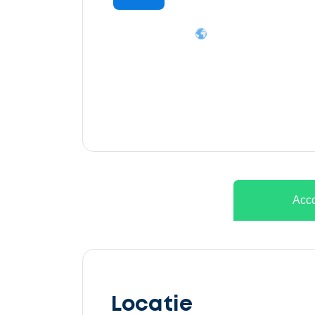
Ontvang
gratis
3
offertes
Acco
Selecteer
service
Locatie
Beschrijf