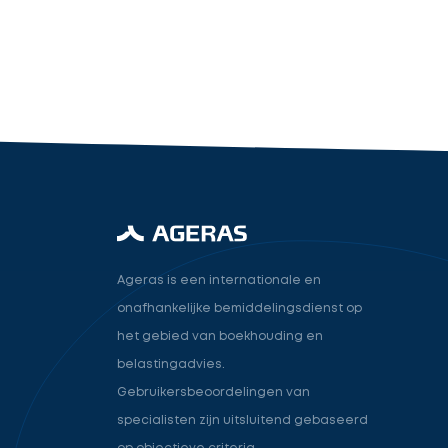
industry.attorney
Volgende
Ageras is een internationale en
onafhankelijke bemiddelingsdienst op
het gebied van boekhouding en
belastingadvies.
Gebruikersbeoordelingen van
specialisten zijn uitsluitend gebaseerd