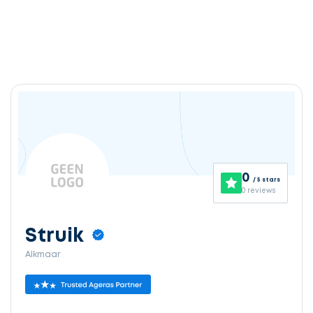
0
/ 5 stars
0 reviews
Struik
Alkmaar