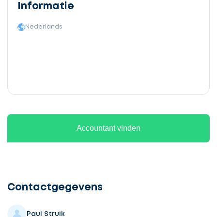
Informatie
Nederlands
Accountant vinden
Ontvang
gratis
3
Contactgegevens
offertes
Paul Struik