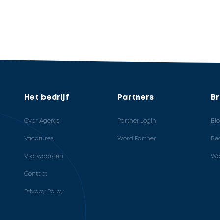
Het bedrijf
Partners
B
Over Ageras
Partner Login
Bl
Vacatures
Word Partner
Bed
Voorwaarden
Wo
Contact
Privacy Policy