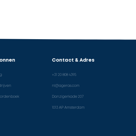
ronnen
Contact & Adres
og
+31 20 808 4395
rijven
nl@ageras.com
ordenboek
Danzigerkade 207
1013 AP Amsterdam