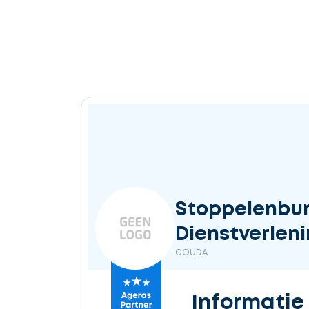
Ontvang
gratis
3
offertes
Selecteer
Stoppelenbur
service
Dienstverlen
GOUDA
Beschrijf
Informatie
uw