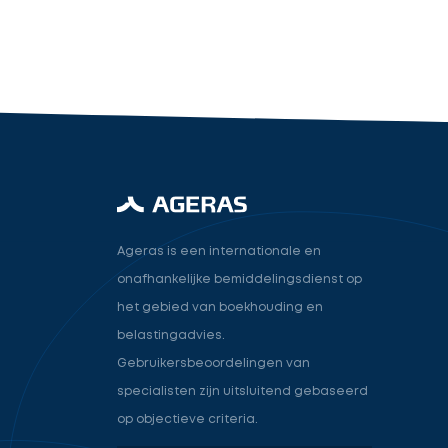
industry.attorney
Volgende
Ageras is een internationale en
onafhankelijke bemiddelingsdienst op
het gebied van boekhouding en
belastingadvies.
Gebruikersbeoordelingen van
specialisten zijn uitsluitend gebaseerd
op objectieve criteria.