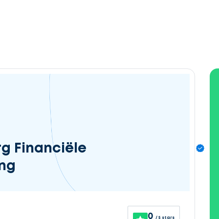
g Financiële
ing
0
/ 5 stars