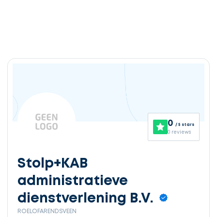
0
/ 5 stars
0 reviews
Stolp+KAB
administratieve
dienstverlening B.V.
ROELOFARENDSVEEN