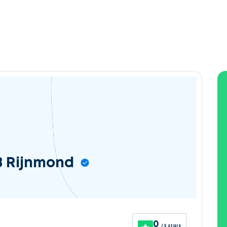
B Rijnmond
0
/ 5 stars