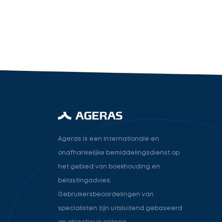
industry.attorney
Volgende
Ageras is een internationale en
onafhankelijke bemiddelingsdienst op
het gebied van boekhouding en
belastingadvies.
Gebruikersbeoordelingen van
specialisten zijn uitsluitend gebaseerd