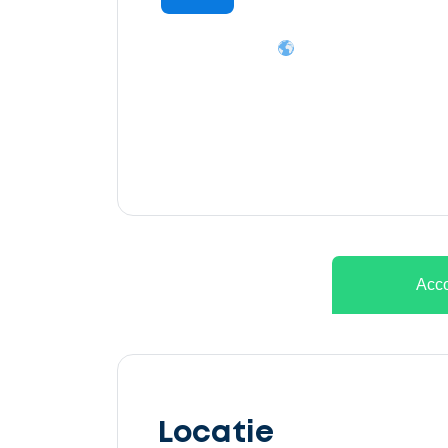
Ontvang
gratis
3
offertes
Acco
Selecteer
service
Locatie
Beschrijf