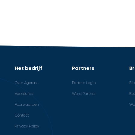
Het bedrijf
Partners
B
Over Ageras
Partner Login
Bl
Vacatures
Word Partner
Bed
Voorwaarden
Wo
Contact
Privacy Policy