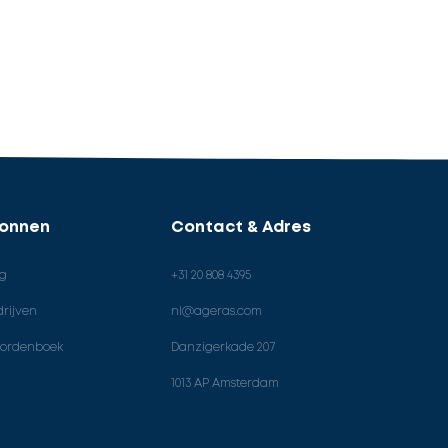
ronnen
Contact & Adres
og
+31 20 808 4395
rijven
nl@ageras.com
ordenboek
Danzigerkade 207
1013 AP Amsterdam