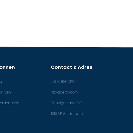
ronnen
Contact & Adres
og
+31 20 808 4395
rijven
nl@ageras.com
ordenboek
Danzigerkade 207
1013 AP Amsterdam