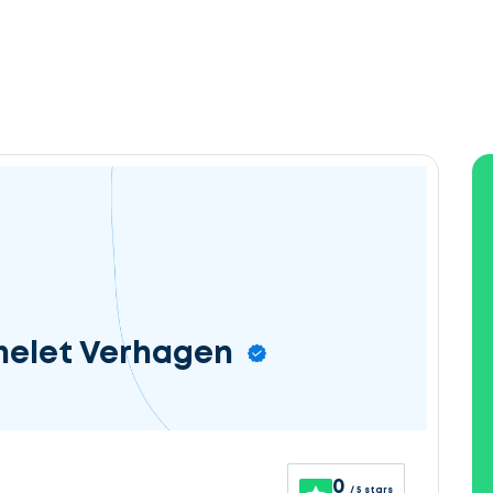
melet Verhagen
0
/ 5 stars