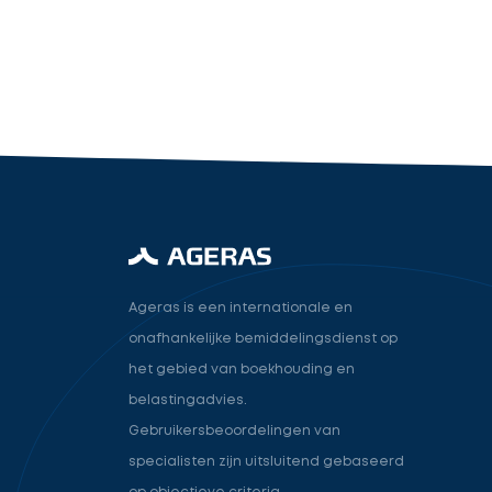
industry.attorney
Volgende
Ageras is een internationale en
onafhankelijke bemiddelingsdienst op
het gebied van boekhouding en
belastingadvies.
Gebruikersbeoordelingen van
specialisten zijn uitsluitend gebaseerd