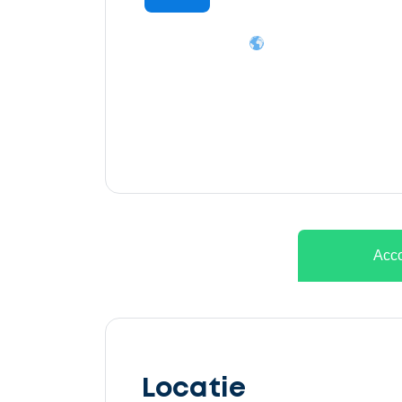
Ontvang
gratis
3
offertes
Acco
Selecteer
service
Locatie
Beschrijf