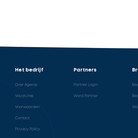
Het bedrijf
Partners
B
Over Ageras
Partner Login
Bl
Vacatures
Word Partner
Bed
Voorwaarden
Wo
Contact
Privacy Policy