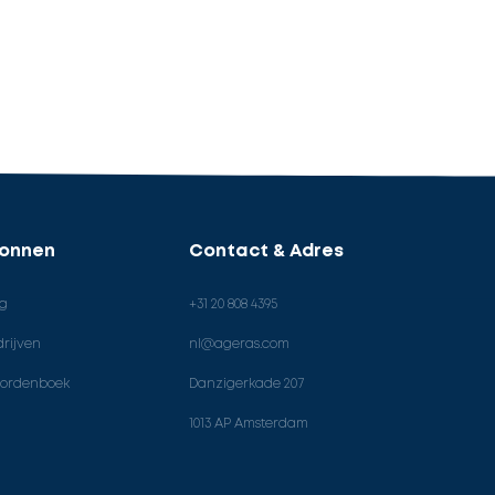
ronnen
Contact & Adres
og
+31 20 808 4395
rijven
nl@ageras.com
ordenboek
Danzigerkade 207
1013 AP Amsterdam