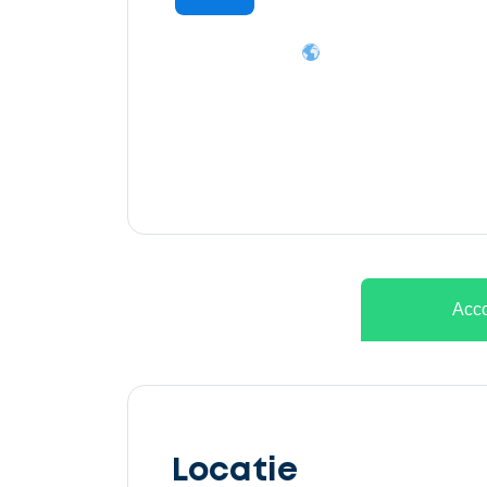
Ontvang
gratis
3
offertes
Acco
Selecteer
service
Locatie
Beschrijf