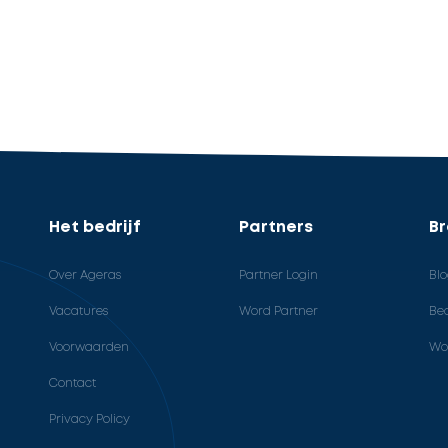
Het bedrijf
Partners
B
Over Ageras
Partner Login
Bl
Vacatures
Word Partner
Bed
Voorwaarden
Wo
Contact
Privacy Policy