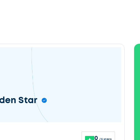
lden Star
0
/ 5 stars