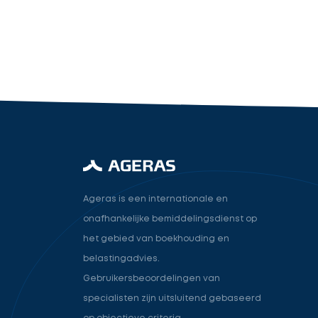
industry.attorney
Volgende
Ageras is een internationale en
onafhankelijke bemiddelingsdienst op
het gebied van boekhouding en
belastingadvies.
Gebruikersbeoordelingen van
specialisten zijn uitsluitend gebaseerd