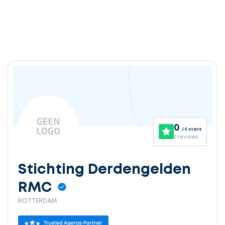
0
/ 5 stars
0 reviews
Stichting Derdengelden
RMC
ROTTERDAM