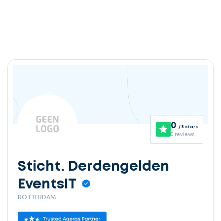
0
/ 5 stars
0 reviews
Sticht. Derdengelden
EventsIT
ROTTERDAM