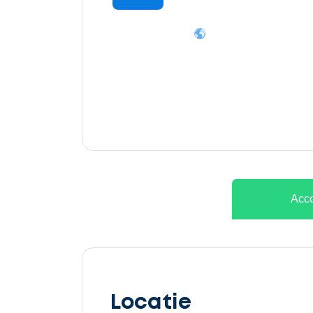
Ontvang
gratis
3
offertes
Acco
Selecteer
service
Locatie
Beschrijf