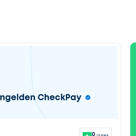
engelden CheckPay
0
/ 5 stars