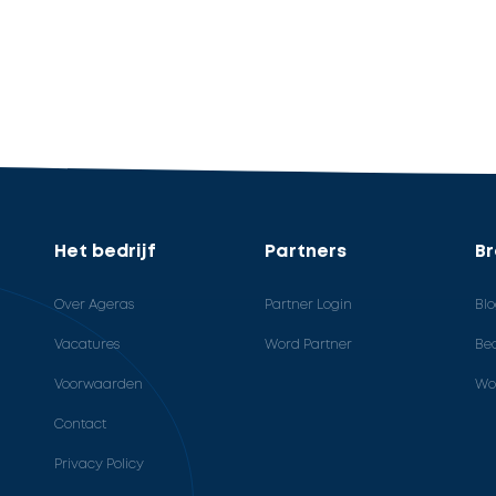
Het bedrijf
Partners
B
Over Ageras
Partner Login
Bl
Vacatures
Word Partner
Bed
Voorwaarden
Wo
Contact
Privacy Policy