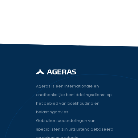
industry.attorney
Volgende
Ageras is een internationale en
onafhankelijke bemiddelingsdienst op
het gebied van boekhouding en
belastingadvies.
Gebruikersbeoordelingen van
specialisten zijn uitsluitend gebaseerd