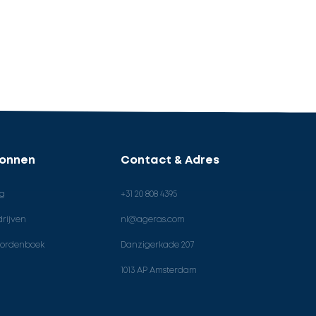
ronnen
Contact & Adres
og
+31 20 808 4395
rijven
nl@ageras.com
ordenboek
Danzigerkade 207
1013 AP Amsterdam