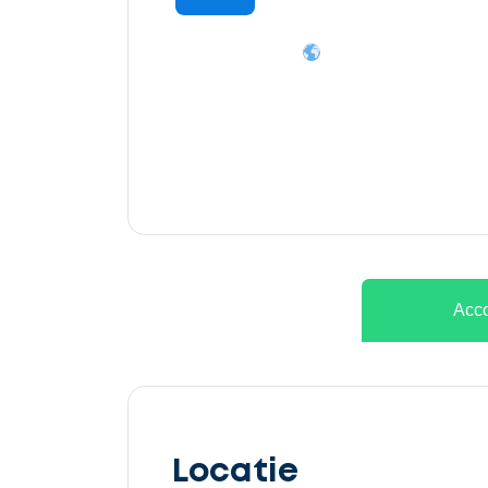
Ontvang
gratis
3
offertes
Acco
Selecteer
service
Locatie
Beschrijf