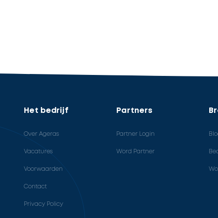
Het bedrijf
Partners
B
Over Ageras
Partner Login
Bl
Vacatures
Word Partner
Bed
Voorwaarden
Wo
Contact
Privacy Policy