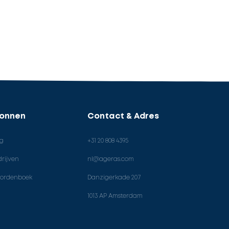
ronnen
Contact & Adres
og
+31 20 808 4395
rijven
nl@ageras.com
ordenboek
Danzigerkade 207
1013 AP Amsterdam