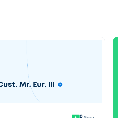
st. Mr. Eur. III
0
/ 5 stars