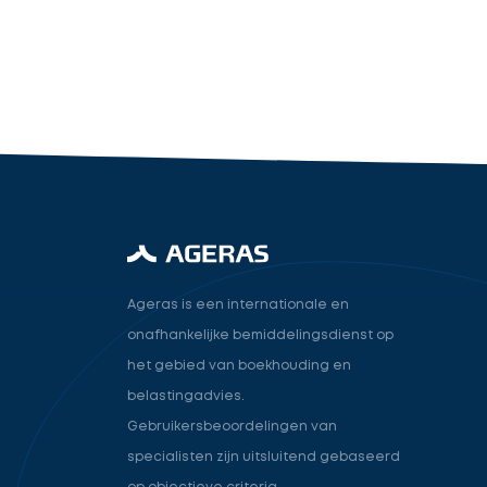
industry.attorney
Volgende
Ageras is een internationale en
onafhankelijke bemiddelingsdienst op
het gebied van boekhouding en
belastingadvies.
Gebruikersbeoordelingen van
specialisten zijn uitsluitend gebaseerd