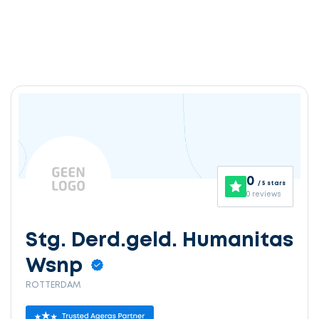
0
/ 5 stars
0 reviews
Stg. Derd.geld. Humanitas
Wsnp
ROTTERDAM