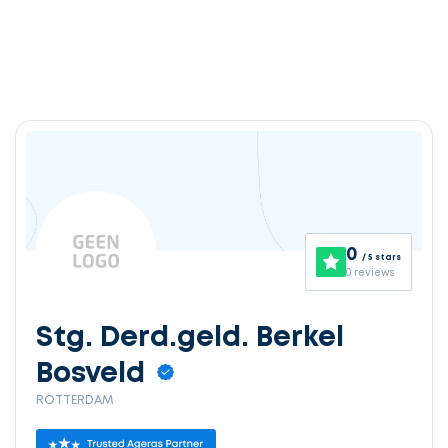
0
/ 5 stars
0 reviews
Stg. Derd.geld. Berkel
Bosveld
ROTTERDAM