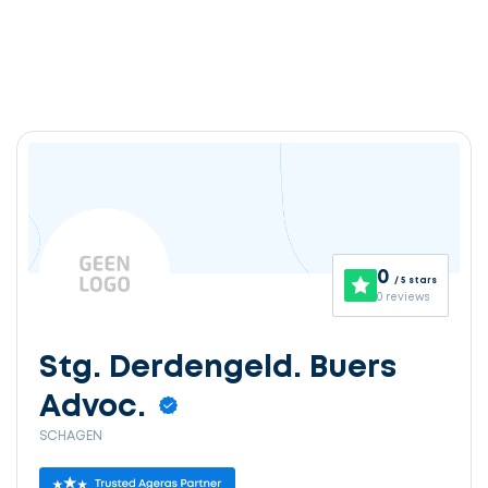
0
/ 5 stars
0 reviews
Stg. Derdengeld. Buers
Advoc.
SCHAGEN