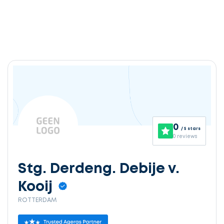
0
/ 5 stars
0 reviews
Stg. Derdeng. Debije v.
Kooij
ROTTERDAM