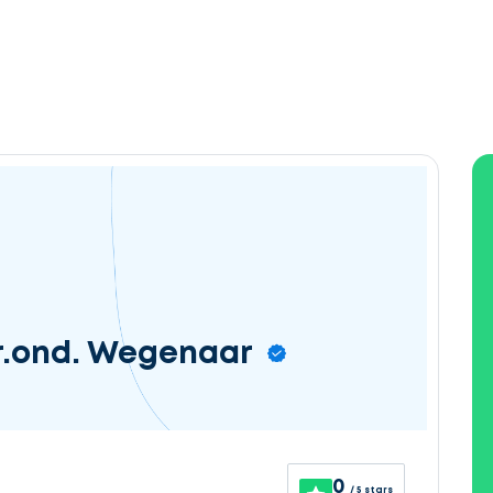
gr.ond. Wegenaar
0
/ 5 stars