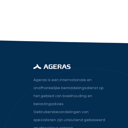
industry.attorney
Volgende
Ageras is een internationale en
onafhankelijke bemiddelingsdienst op
het gebied van boekhouding en
belastingadvies.
Gebruikersbeoordelingen van
specialisten zijn uitsluitend gebaseerd