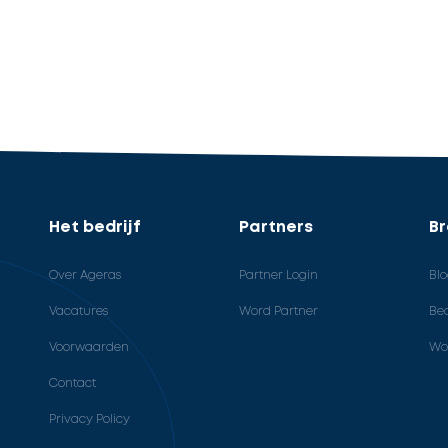
Het bedrijf
Partners
B
Over Ageras
Partner Login
Bl
Vacatures
Word Partner
Bed
Voorwaarden
Wo
Contact
Privacy Policy