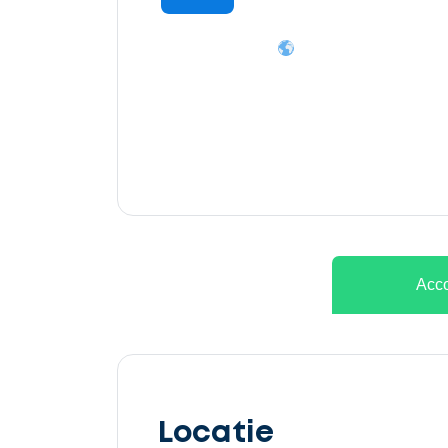
Ontvang
gratis
3
offertes
Acco
Selecteer
service
Locatie
Beschrijf