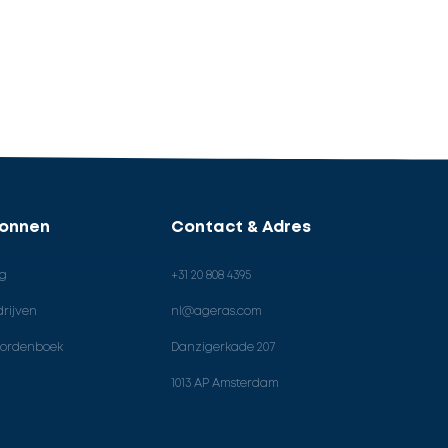
ronnen
Contact & Adres
og
+31 20 808 4395
rijven
nl@ageras.com
ordenboek
Danzigerkade 207
1013 AP Amsterdam