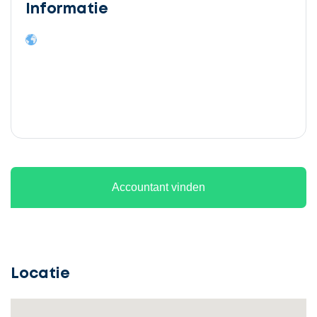
Informatie
Ontvang
gratis
3
Accountant vinden
offertes
Locatie
Selecteer
service