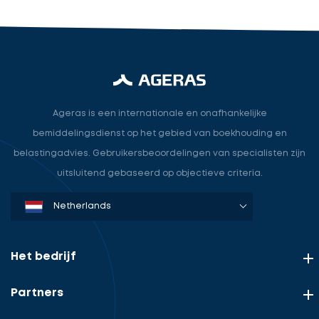
Ageras is een internationale en onafhankelijke
bemiddelingsdienst op het gebied van boekhouding en
belastingadvies. Gebruikersbeoordelingen van specialisten zijn
uitsluitend gebaseerd op objectieve criteria.
Denmark
Sweden
Norway
Netherlands
Germany
USA
Het bedrijf
Partners