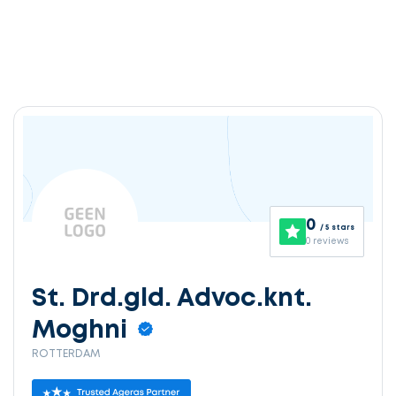
0
/ 5 stars
0 reviews
St. Drd.gld. Advoc.knt.
Moghni
ROTTERDAM