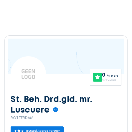
0
/ 5 stars
0 reviews
St. Beh. Drd.gld. mr.
Luscuere
ROTTERDAM