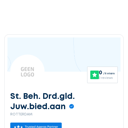
0
/ 5 stars
0 reviews
St. Beh. Drd.gld.
Juw.bied.aan
ROTTERDAM