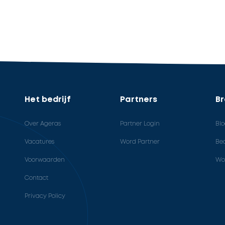
Het bedrijf
Partners
B
Over Ageras
Partner Login
Bl
Vacatures
Word Partner
Bed
Voorwaarden
Wo
Contact
Privacy Policy