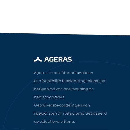
industry.attorney
Volgende
Ageras is een internationale en
onafhankelijke bemiddelingsdienst op
het gebied van boekhouding en
belastingadvies.
Gebruikersbeoordelingen van
specialisten zijn uitsluitend gebaseerd
op objectieve criteria.