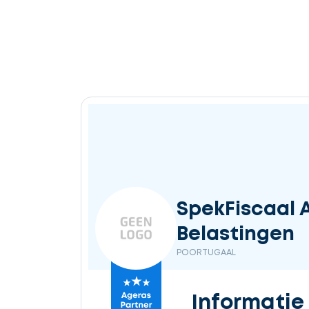
Ontvang
gratis
3
offertes
Selecteer
SpekFiscaal A
service
Belastingen
POORTUGAAL
Beschrijf
Informatie
uw