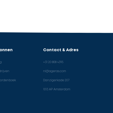
ronnen
Contact & Adres
og
+31 20 808 4395
rijven
nl@ageras.com
ordenboek
Danzigerkade 207
1013 AP Amsterdam