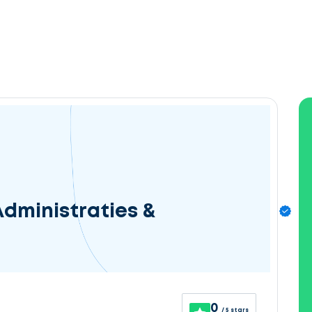
dministraties &
0
/ 5 stars