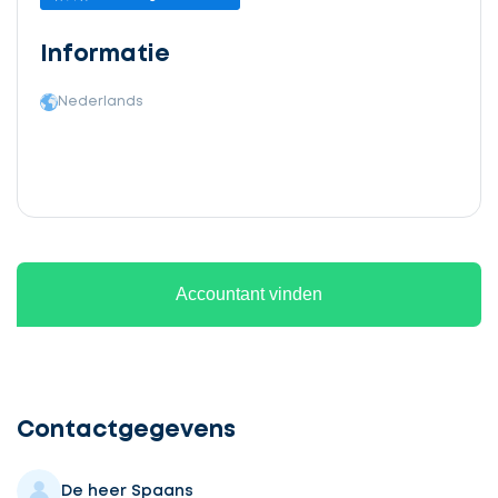
Informatie
Nederlands
Accountant vinden
Ontvang
gratis
3
Contactgegevens
offertes
De heer Spaans