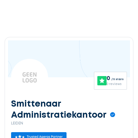
Ontvang
gratis
3
0
/ 5 stars
offertes
0 reviews
Smittenaar
Administratiekantoor
Selecteer
LEIDEN
service