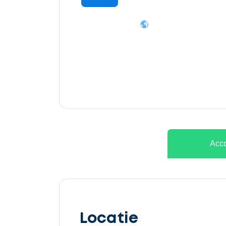
Ontvang
gratis
3
offertes
Acco
Selecteer
service
Locatie
Beschrijf