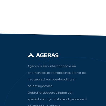
industry.attorney
Volgende
Ageras is een internationale en
onafhankelijke bemiddelingsdienst op
het gebied van boekhouding en
belastingadvies.
Gebruikersbeoordelingen van
specialisten zijn uitsluitend gebaseerd