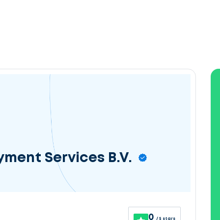
yment Services B.V.
0
/ 5 stars