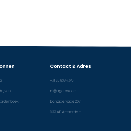
ronnen
Contact & Adres
og
+31 20 808 4395
rijven
nl@ageras.com
ordenboek
Danzigerkade 207
1013 AP Amsterdam