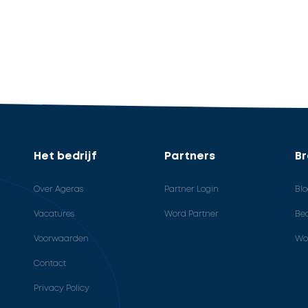
Het bedrijf
Partners
B
Over Ageras
Partner Login
Bl
Vacatures
Word Partner
Bed
Voorwaarden
Wo
Contact
Privacy Policy