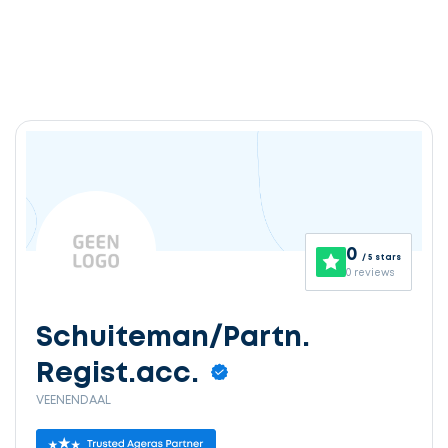
0
/ 5 stars
0 reviews
Schuiteman/Partn.
Regist.acc.
VEENENDAAL