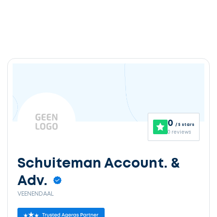
0
/ 5 stars
0 reviews
Schuiteman Account. &
Adv.
VEENENDAAL