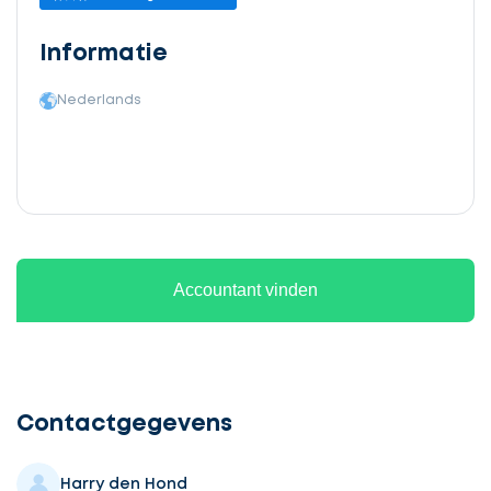
Informatie
Nederlands
Accountant vinden
Ontvang
gratis
3
Contactgegevens
offertes
Harry den Hond