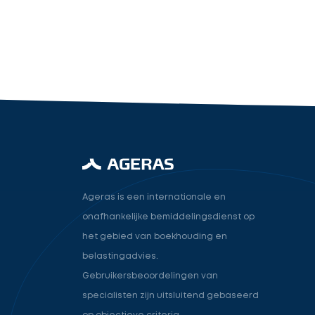
industry.attorney
Volgende
Ageras is een internationale en
onafhankelijke bemiddelingsdienst op
het gebied van boekhouding en
belastingadvies.
Gebruikersbeoordelingen van
specialisten zijn uitsluitend gebaseerd