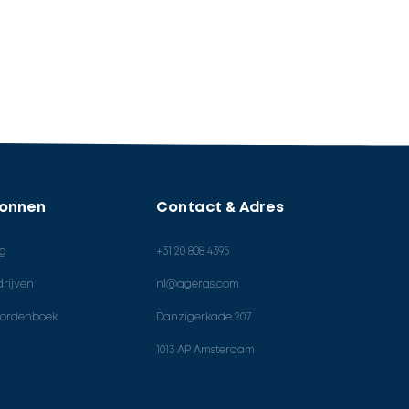
ronnen
Contact & Adres
og
+31 20 808 4395
rijven
nl@ageras.com
ordenboek
Danzigerkade 207
1013 AP Amsterdam