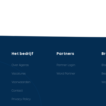
Het bedrijf
Partners
B
Over Ageras
Partner Login
Bl
Vacatures
Word Partner
Bed
Voorwaarden
Wo
Contact
Privacy Policy