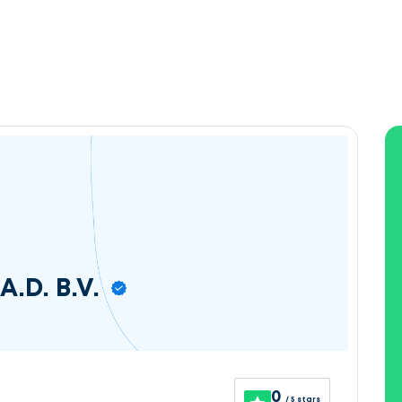
A.D. B.V.
0
/ 5 stars