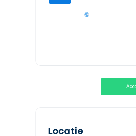
Ontvang
gratis
3
offertes
Acco
Selecteer
service
Locatie
Beschrijf