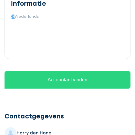
Informatie
Nederlands
Accountant vinden
Ontvang
gratis
3
Contactgegevens
offertes
Harry den Hond