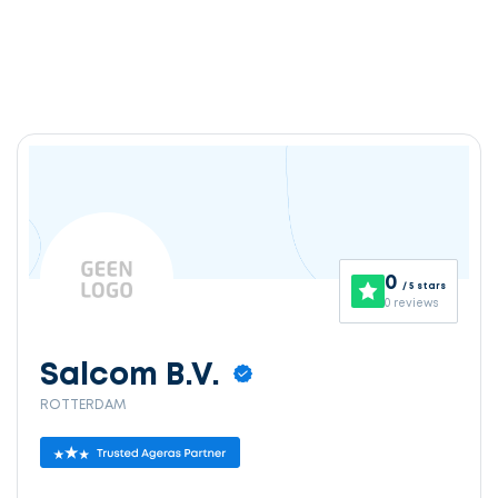
0
/ 5 stars
0 reviews
Salcom B.V.
ROTTERDAM