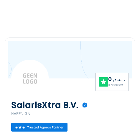
Ontvang
gratis
3
0
/ 5 stars
offertes
0 reviews
SalarisXtra B.V.
HAREN GN
Selecteer
service