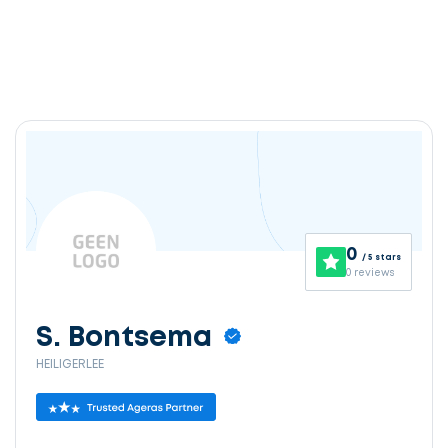
0
/ 5 stars
0 reviews
S. Bontsema
HEILIGERLEE