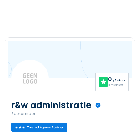
0
/ 5 stars
0 reviews
r&w administratie
Zoetermeer