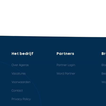
Het bedrijf
Partners
B
Over Ageras
Partner Login
Bl
Vacatures
Word Partner
Bed
Voorwaarden
Wo
Contact
Privacy Policy