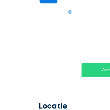
Ontvang
gratis
3
offertes
Acco
Selecteer
service
Locatie
Beschrijf