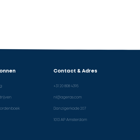
ronnen
Contact & Adres
og
+31 20 808 4395
rijven
nl@ageras.com
ordenboek
Danzigerkade 207
1013 AP Amsterdam