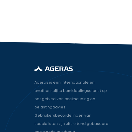
industry.attorney
Volgende
Ageras is een internationale en
onafhankelijke bemiddelingsdienst op
het gebied van boekhouding en
belastingadvies.
Gebruikersbeoordelingen van
specialisten zijn uitsluitend gebaseerd