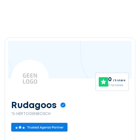
0
/ 5 stars
0 reviews
Rudagoos
'S-HERTOGENBOSCH