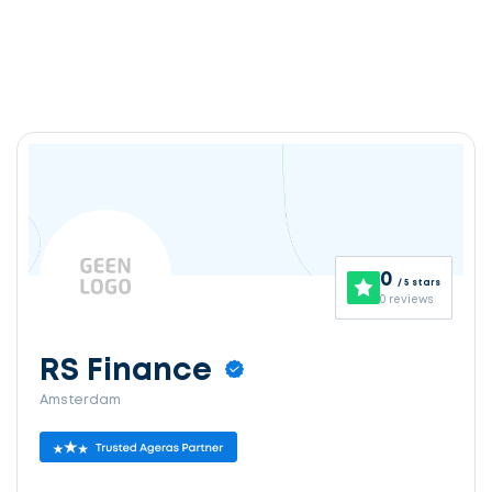
0
/ 5 stars
0 reviews
RS Finance
Amsterdam