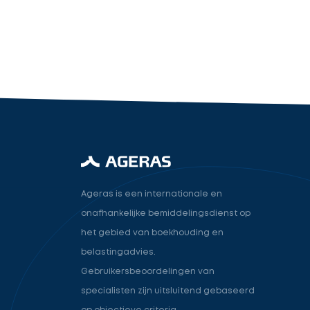
industry.attorney
Volgende
Ageras is een internationale en
onafhankelijke bemiddelingsdienst op
het gebied van boekhouding en
belastingadvies.
Gebruikersbeoordelingen van
specialisten zijn uitsluitend gebaseerd