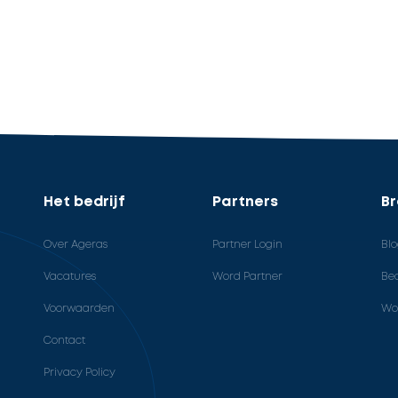
Het bedrijf
Partners
B
Over Ageras
Partner Login
Bl
Vacatures
Word Partner
Bed
Voorwaarden
Wo
Contact
Privacy Policy