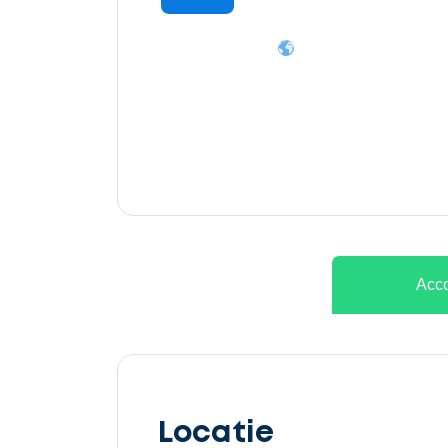
Ontvang
gratis
3
offertes
Acco
Selecteer
service
Locatie
Beschrijf