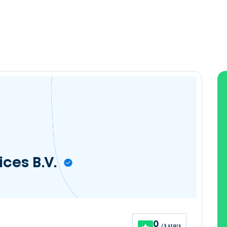
ces B.V.
0
/ 5 stars