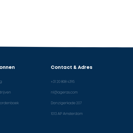
ronnen
Contact & Adres
og
+31 20 808 4395
rijven
nl@ageras.com
ordenboek
Danzigerkade 207
1013 AP Amsterdam