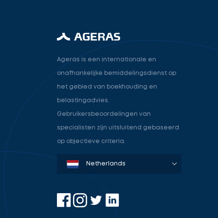
Ageras is een internationale en
onafhankelijke bemiddelingsdienst op
het gebied van boekhouding en
belastingadvies.
Gebruikersbeoordelingen van
specialisten zijn uitsluitend gebaseerd
op objectieve criteria.
Denmark
Sweden
Norway
Netherlands
Germany
USA