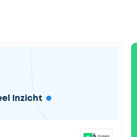
el Inzicht
4
/ 5 stars