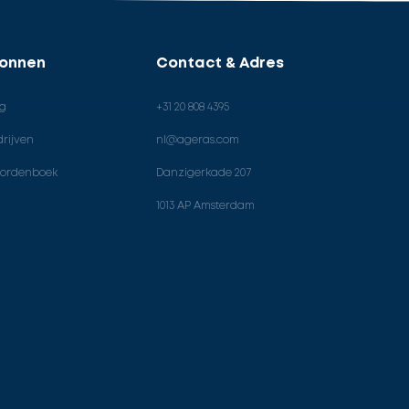
ronnen
Contact & Adres
og
+31 20 808 4395
rijven
nl@ageras.com
ordenboek
Danzigerkade 207
1013 AP Amsterdam