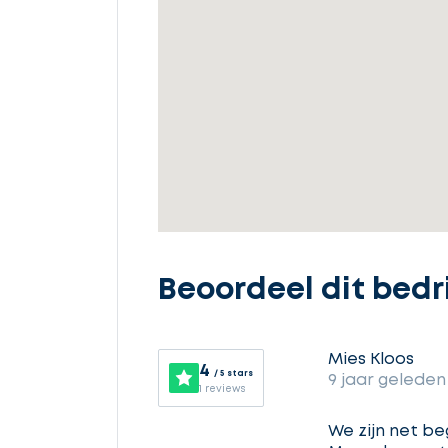
offertes
Selecteer
service
Beoordeel dit bedri
Beschrijf
uw
opdracht
Mies Kloos
4
/ 5 stars
9 jaar geleden
1 reviews
Vul
We zijn net be
gegevens