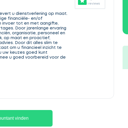
1 reviews
 levert u dienstverlening op maat.
ige financiële- en/of
n invoer tot en met aangifte,
rtages. Door jarenlange ervaring
ciën, organisatie, personeel en
ok, op maat en proactief,
vies. Door dit alles slim te
staat om u financieel inzicht te
u uw keuzes goed kunt
ee u goed voorbereid voor de
untant vinden