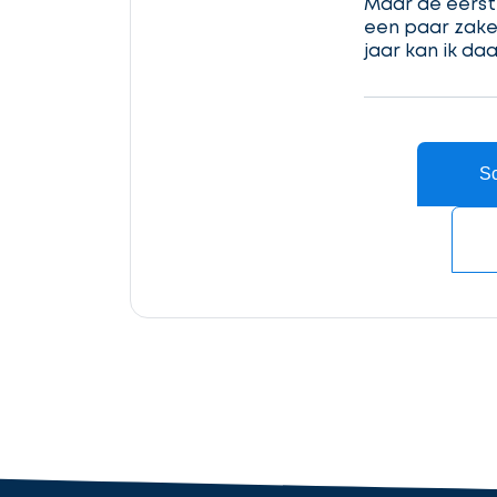
Maar de eerste
in
een paar zake
jaar kan ik da
Ontvang
gratis
3
Sc
offertes
Accountant
cta_box.sub_headline
industry.attorney
Volgende