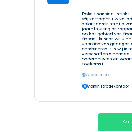
Roks financieel inzicht
Wij verzorgen uw volled
salarisadministratie va
jaarafsluiting en rappo
op het gebied van finan
fiscaal, kunnen wij u o
voorzien van gedegen ad
combineren, zijn wij in 
verschaffen waarmee 
onderbouwen en waarm
toekomst.
Nederlands
Administratiekantoor
Acco