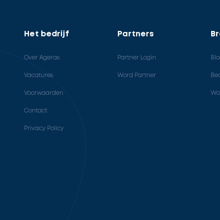
Het bedrijf
Partners
B
Over Ageras
Partner Login
Bl
Vacatures
Word Partner
Bed
Voorwaarden
Wo
Contact
Privacy Policy